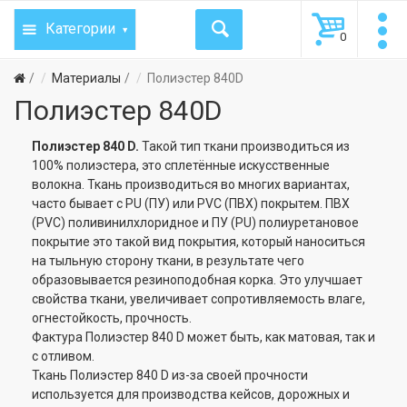
Категории
0
Материалы
Полиэстер 840D
Полиэстер 840D
Полиэстер 840 D.
Такой тип ткани производиться из
100% полиэстера, это сплетённые искусственные
волокна. Ткань производиться во многих вариантах,
часто бывает с PU (ПУ) или PVC (ПВХ) покрытем. ПВХ
(PVC) поливинилхлоридное и ПУ (PU) полиуретановое
покрытие это такой вид покрытия, который наноситься
на тыльную сторону ткани, в результате чего
образовывается резиноподобная корка. Это улучшает
свойства ткани, увеличивает сопротивляемость влаге,
огнестойкость, прочность.
Фактура Полиэстер 840 D может быть, как матовая, так и
с отливом.
Ткань Полиэстер 840 D из-за своей прочности
используется для производства кейсов, дорожных и