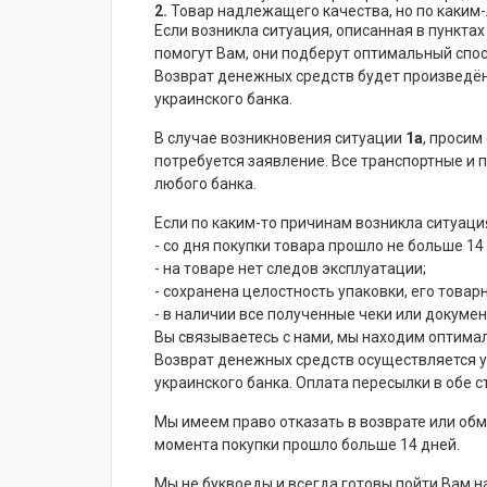
2.
Товар надлежащего качества, но по каким-л
Если возникла ситуация, описанная в пункта
помогут Вам, они подберут оптимальный спос
Возврат денежных средств будет произведён
украинского банка.
В случае возникновения ситуации
1а
, просим
потребуется заявление. Все транспортные и 
любого банка.
Если по каким-то причинам возникла ситуац
- со дня покупки товара прошло не больше 14
- на товаре нет следов эксплуатации;
- сохранена целостность упаковки, его товар
- в наличии все полученные чеки или докумен
Вы связываетесь с нами, мы находим оптимал
Возврат денежных средств осуществляется у
украинского банка. Оплата пересылки в обе с
Мы имеем право отказать в возврате или обме
момента покупки прошло больше 14 дней.
Мы не буквоеды и всегда готовы пойти Вам на