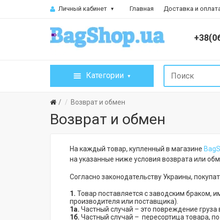
Личный кабинет
Главная
Доставка и оплат
+38(0
Категории
Возврат и обмен
Возврат и обмен
На каждый товар, купленный в магазине
BagS
на указанные ниже условия возврата или обм
Согласно законодательству Украины, покупате
1.
Товар поставляется с заводским браком, и
производителя или поставщика).
1а.
Частный случай – это повреждение груза 
1б.
Частный случай – пересортица товара, по