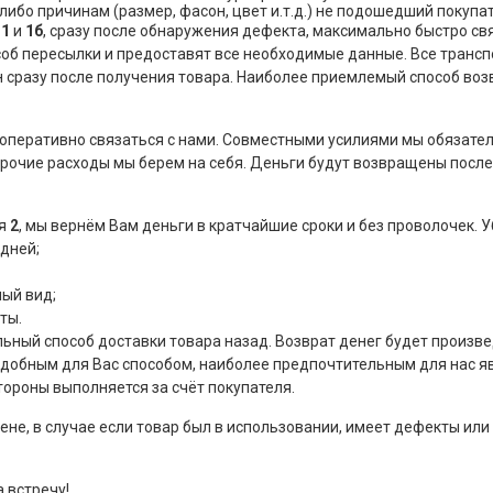
ибо причинам (размер, фасон, цвет и.т.д.) не подошедший покупа
х
1
и
1б
, сразу после обнаружения дефекта, максимально быстро с
об пересылки и предоставят все необходимые данные. Все трансп
 сразу после получения товара. Наиболее приемлемый способ воз
 оперативно связаться с нами. Совместными усилиями мы обязате
прочие расходы мы берем на себя. Деньги будут возвращены после
ия
2
, мы вернём Вам деньги в кратчайшие сроки и без проволочек.
 дней;
ный вид;
ты.
ьный способ доставки товара назад. Возврат денег будет произве
добным для Вас способом, наиболее предпочтительным для нас я
тороны выполняется за счёт покупателя.
не, в случае если товар был в использовании, имеет дефекты или 
 встречу!