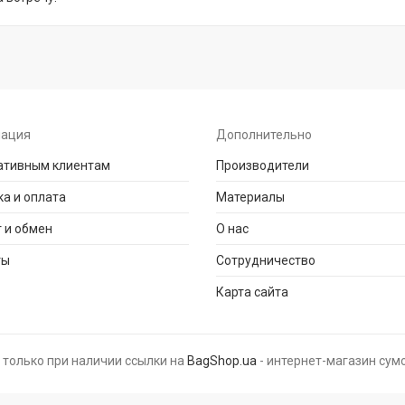
ация
Дополнительно
ативным клиентам
Производители
а и оплата
Материалы
 и обмен
О нас
ты
Сотрудничество
Карта сайта
 только при наличии ссылки на
BagShop.ua
- интернет-магазин сумо