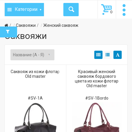
Категории
0
Саквояжи
Женский саквояж
Саквояжи
Саквояж из кожи флотар
Красивый женский
Old master
саквояж бордового
цвета из кожи флотар
Old master
#SV-1A
#SV-1Bordo