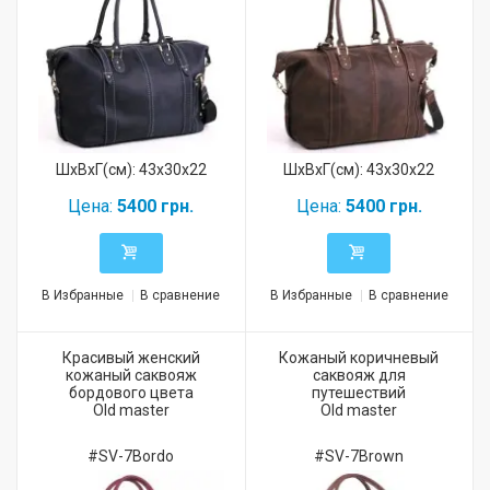
ШхВхГ(см): 43x30x22
ШхВхГ(см): 43x30x22
Цена:
5400 грн.
Цена:
5400 грн.
В Избранные
В сравнение
В Избранные
В сравнение
Красивый женский
Кожаный коричневый
кожаный саквояж
саквояж для
бордового цвета
путешествий
Old master
Old master
#SV-7Bordo
#SV-7Brown