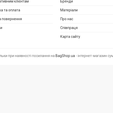
тивним клієнтам
Бренди
а та оплата
Матеріали
а повернення
Про нас
ти
Співпраця
Карта сайту
ільки при наявності посилання на
BagShop.ua
- інтернет-магазин сум