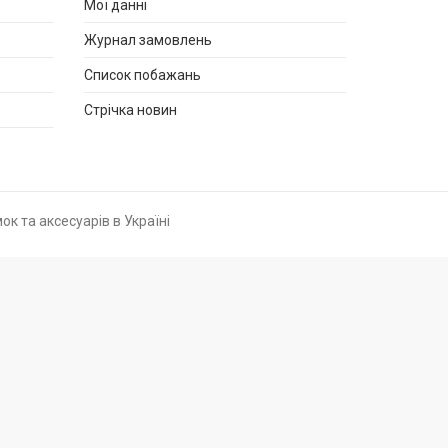
Мої данні
Журнал замовлень
Список побажань
Стрічка новин
ок та аксесуарів в Україні