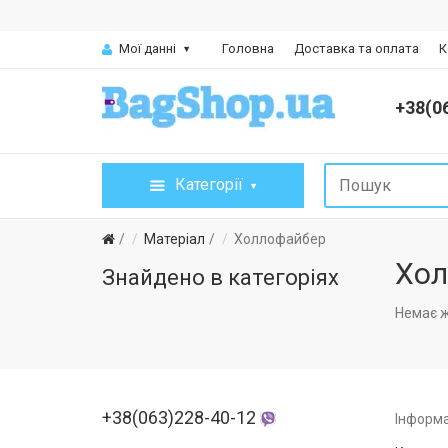
Мої данні
Головна
Доставка та оплата
К
+38(0
Категорії
Матеріал
Холлофайбер
Хол
Знайдено в категоріях
Немає ж
+38(063)228-40-12
Інформа