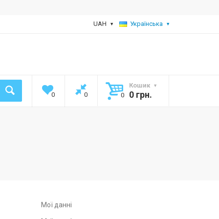
UAH
Українська
Кошик
0 грн.
0
0
0
Мої данні