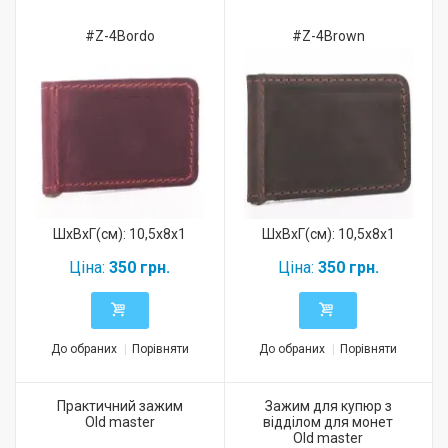
#Z-4Bordo
#Z-4Brown
ШхВхГ(см): 10,5x8x1
ШхВхГ(см): 10,5x8x1
Ціна:
350 грн.
Ціна:
350 грн.
До обраних
Порівняти
До обраних
Порівняти
Практичний зажим
Зажим для купюр з
Old master
відділом для монет
Old master