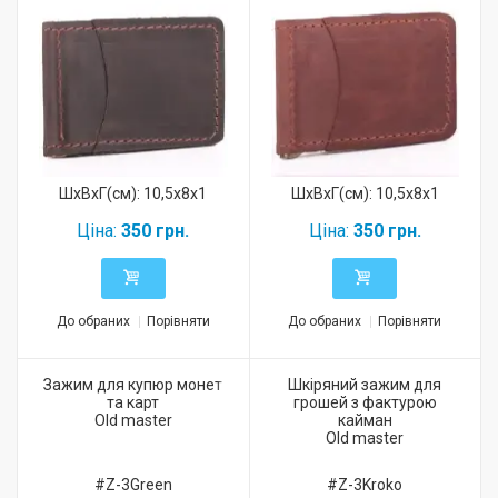
ШхВхГ(см): 10,5x8x1
ШхВхГ(см): 10,5x8x1
Ціна:
350 грн.
Ціна:
350 грн.
До обраних
Порівняти
До обраних
Порівняти
Зажим для купюр монет
Шкіряний зажим для
та карт
грошей з фактурою
Old master
кайман
Old master
#Z-3Green
#Z-3Kroko