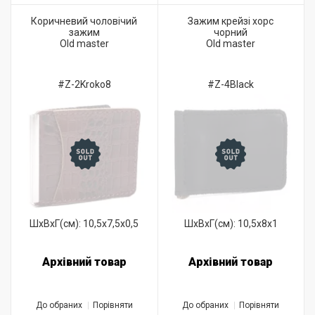
Коричневий чоловічий
Зажим крейзі хорс
зажим
чорний
Old master
Old master
#Z-2Kroko8
#Z-4Black
ШхВхГ(см): 10,5x7,5x0,5
ШхВхГ(см): 10,5x8x1
Архівний товар
Архівний товар
До обраних
Порівняти
До обраних
Порівняти