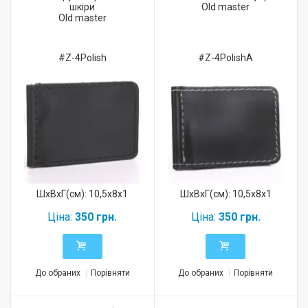
шкіри
Old master
Old master
#Z-4Polish
#Z-4PolishA
ШхВхГ(см): 10,5x8x1
ШхВхГ(см): 10,5x8x1
Ціна:
350 грн.
Ціна:
350 грн.
До обраних
Порівняти
До обраних
Порівняти