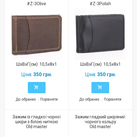
#Z-3Olive
#Z-3Polish
ШхВхГ(см): 10,5x8x1
ШхВхГ(см): 10,5x8x1
Ціна:
350 грн.
Ціна:
350 грн.
До обраних
Порівняти
До обраних
Порівняти
Зажим із гладкої чорної
Зажим гладкий шкіряний
шкіри з білою ниткою
чорного кольру
Old master
Old master