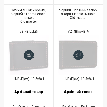
Зажим зі шкіри крейзі,
Чорний шкіряний затиск
чорний з коричневою
з коричневою ниткою
ниткою
Old master
Old master
#Z-4BlackBr
#Z-4BlackBrA
ШхВхГ(см): 10,5x8x1
ШхВхГ(см): 10,5x8x1
Архівний товар
Архівний товар
До обраних
Порівняти
До обраних
Порівняти