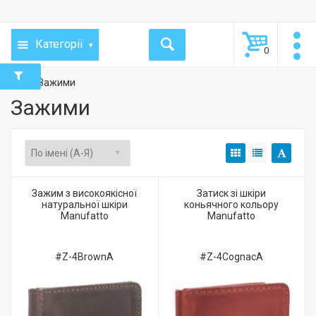
Категорії
0
Зажими
Зажими
Зажим з високоякісної
Затиск зі шкіри
натуральної шкіри
коньячного кольору
Manufatto
Manufatto
#Z-4BrownA
#Z-4CognacA