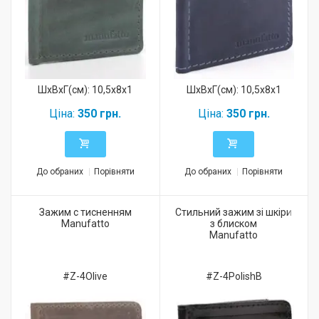
ШхВхГ(см): 10,5x8x1
ШхВхГ(см): 10,5x8x1
Ціна:
350 грн.
Ціна:
350 грн.
До обраних
Порівняти
До обраних
Порівняти
Зажим с тисненням
Стильний зажим зі шкіри
Manufatto
з блиском
Manufatto
#Z-4Olive
#Z-4PolishB