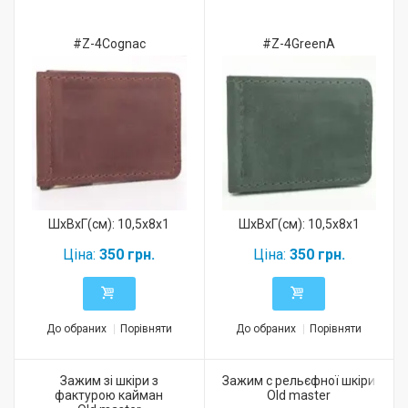
#Z-4Cognac
#Z-4GreenA
ШхВхГ(см): 10,5x8x1
ШхВхГ(см): 10,5x8x1
Ціна:
350 грн.
Ціна:
350 грн.
До обраних
Порівняти
До обраних
Порівняти
Зажим зі шкіри з
Зажим с рельєфної шкіри
фактурою кайман
Old master