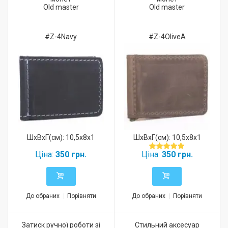
Old master
Old master
#Z-4Navy
#Z-4OliveA
ШхВхГ(см): 10,5x8x1
ШхВхГ(см): 10,5x8x1
Ціна:
350 грн.
Ціна:
350 грн.
До обраних
Порівняти
До обраних
Порівняти
Затиск ручної роботи зі
Стильний аксесуар