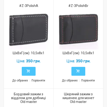
#Z-3PolishA
#Z-3PolishBr
ШхВхГ(см): 10,5x8x1
ШхВхГ(см): 10,5x8x1
Ціна:
350 грн.
Ціна:
350 грн.
До обраних
Порівняти
До обраних
Порівняти
Бордовий зажим з
Шкіряний зажим з
відділом для дрібниці
кишенею для монет
Old master
Old master