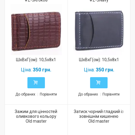
#Z-3Kroko8
#Z-3Navy
ШхВхГ(см): 10,5x8x1
ШхВхГ(см): 10,5x8x1
Ціна:
350 грн.
Ціна:
350 грн.
До обраних
Порівняти
До обраних
Порівняти
Зажим для цінностей
Затиск чорний гладкий із
оливкового кольору
зовнішнім кишенею
Old master
Old master