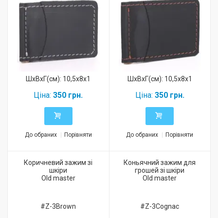
ШхВхГ(см): 10,5x8x1
ШхВхГ(см): 10,5x8x1
Ціна:
350 грн.
Ціна:
350 грн.
До обраних
Порівняти
До обраних
Порівняти
Коричневий зажим зі
Коньячний зажим для
шкіри
грошей зі шкіри
Old master
Old master
#Z-3Brown
#Z-3Cognac