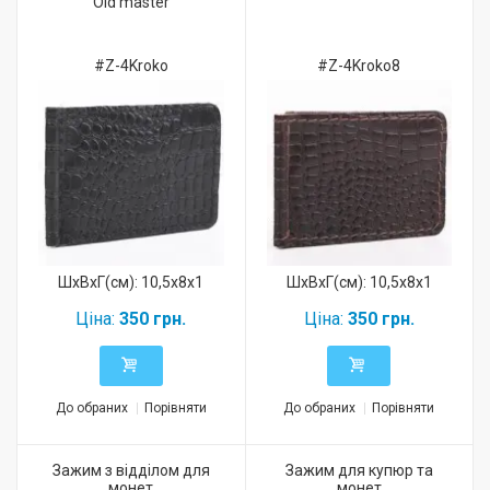
Old master
#Z-4Kroko
#Z-4Kroko8
ШхВхГ(см): 10,5x8x1
ШхВхГ(см): 10,5x8x1
Ціна:
350 грн.
Ціна:
350 грн.
До обраних
Порівняти
До обраних
Порівняти
Зажим з відділом для
Зажим для купюр та
монет
монет