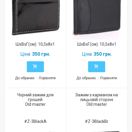
ШхВхГ(см): 10,5x8x1
ШхВхГ(см): 10,5x8x1
Ціна:
350 грн.
Ціна:
350 грн.
До обраних
Порівняти
До обраних
Порівняти
Чорний зажим для
Зажим з карманом на
грошей
лицьовій стороні
Old master
Old master
#Z-3BlackA
#Z-3BlackBr