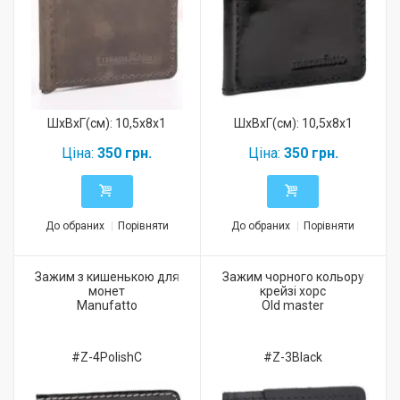
ШхВхГ(см): 10,5x8x1
ШхВхГ(см): 10,5x8x1
Ціна:
350 грн.
Ціна:
350 грн.
До обраних
Порівняти
До обраних
Порівняти
Зажим з кишенькою для
Зажим чорного кольору
монет
крейзі хорс
Manufatto
Old master
#Z-4PolishC
#Z-3Black