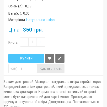
Об'єм (л):
0,08
Вага(кг):
0.05
Матеріали:
Натуральна шкіра
Ціна:
350 грн.
-
+
Кі-сть
Купити
Купити в 1 клік
Зажим для грошей. Матеріал: натуральна шкіра «крейзі-хорс».
Всередині механізм для грошей, який відкидається, а також
кишенька для карток. Карман на кнопці на тильній стороні,
може бути використаний для карт і монет. Проводиться
вручну з натуральної шкіри. Доступна ціна. Поставляється в
ZIP-пакеті.