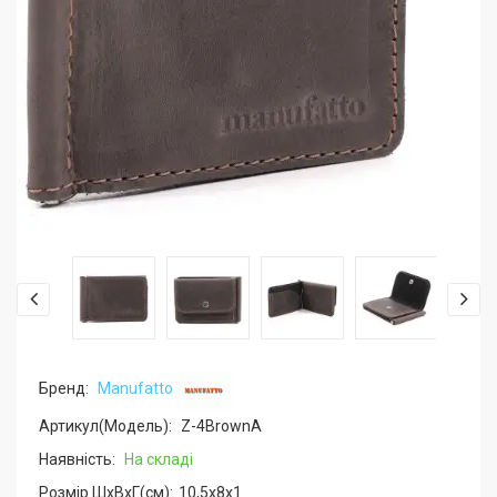
Бренд:
Manufatto
Артикул(Модель):
Z-4BrownA
Наявність:
На складі
Розмір ШхВхГ(см):
10,5x8x1