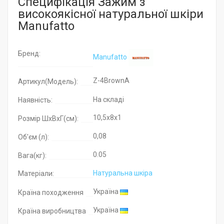
Специфікація Зажим з
високоякісної натуральної шкіри
Manufatto
Бренд:
Manufatto
Z-4BrownA
Артикул(Модель):
На складі
Наявність:
10,5x8x1
Розмір ШхВхГ(см):
0,08
Об'єм (л):
0.05
Вага(кг):
Натуральна шкіра
Матеріали:
Україна
Країна походження
Україна
Країна виробництва