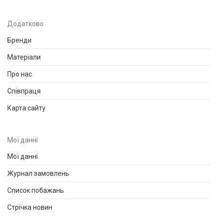
Додатково
Бренди
Матеріали
Про нас
Співпраця
Карта сайту
Мої данні
Мої данні
Журнал замовлень
Список побажань
Стрічка новин