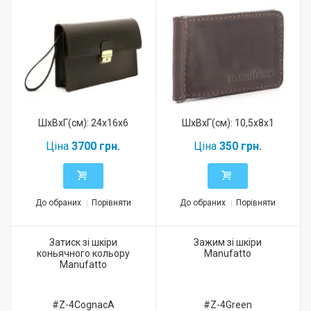
ШхВхГ(см): 24x16x6
ШхВхГ(см): 10,5x8x1
Ціна
3700 грн.
Ціна
350 грн.
До обраних
Порівняти
До обраних
Порівняти
Затиск зі шкіри
Зажим зі шкіри
коньячного кольору
Manufatto
Manufatto
#Z-4CognacA
#Z-4Green