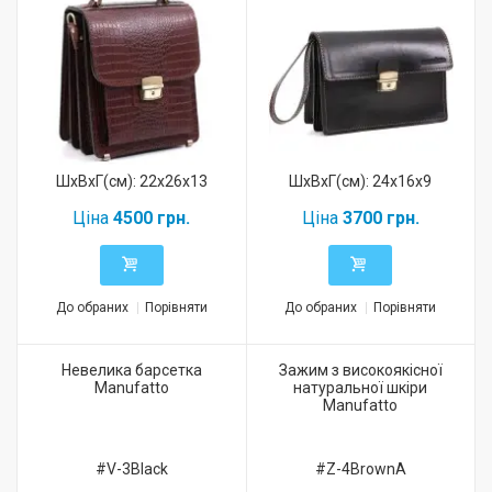
ШхВхГ(см): 22x26x13
ШхВхГ(см): 24x16x9
Ціна
4500 грн.
Ціна
3700 грн.
До обраних
Порівняти
До обраних
Порівняти
Невелика барсетка
Зажим з високоякісної
Manufatto
натуральної шкіри
Manufatto
#V-3Black
#Z-4BrownA