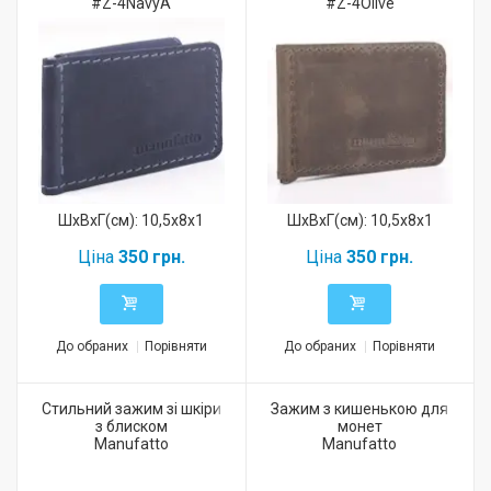
#Z-4NavyA
#Z-4Olive
ШхВхГ(см): 10,5x8x1
ШхВхГ(см): 10,5x8x1
Ціна
350 грн.
Ціна
350 грн.
До обраних
Порівняти
До обраних
Порівняти
Стильний зажим зі шкіри
Зажим з кишенькою для
з блиском
монет
Manufatto
Manufatto