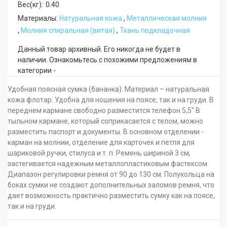
Вес(кг):
0.40
Материалы:
Натуральная кожа
,
Металлическая молния
,
Молния cпиральная (витая)
,
Ткань подкладочная
Данный товар архивный. Его никогда не будет в
наличии. Ознакомьтесь с похожими предложениям в
категории -
Удобная поясная сумка (бананка). Материал – натуральная
кожа флотар. Удобна для ношения на поясе, так и на груди. В
переднем кармане свободно разместится телефон 5,5" В
тыльном кармане, который соприкасается с телом, можно
разместить паспорт и документы. В основном отделении -
карман на молнии, отделение для карточек и петля для
шариковой ручки, стилуса и т. п. Ремень шириной 3 см,
застегивается надежным металлопластиковым фастексом.
Диапазон регулировки ремня от 90 до 130 см. Полукольца на
боках сумки не создают дополнительных заломов ремня, что
дает возможность практично разместить сумку как на поясе,
так и на груди.