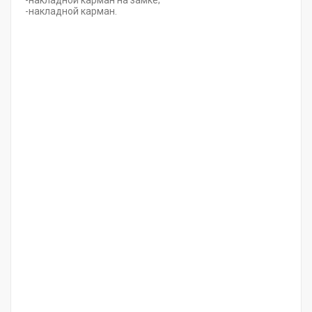
-накладной карман на замке;
-накладной карман.