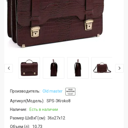
Производитель:
Old master
Артикул(Модель):
SPS-3Kroko8
Наличие:
Есть в наличии
Размер ШхВхГ(см):
36x27x12
Объем (л):
10,73