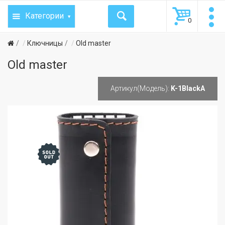
Категории
0
Ключницы
Old master
Old master
Артикул(Модель):
K-1BlackA