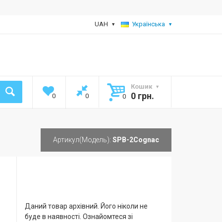
UAH
Українська
Кошик
0 грн.
0
0
0
Артикул(Модель):
SPB-2Cognac
Даний товар архівний. Його ніколи не
буде в наявності. Ознайомтеся зі