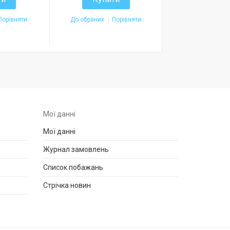
Купит
Порівняти
До обраних
Порівняти
До обраних
П
Мої данні
Мої данні
Журнал замовлень
Список побажань
Стрічка новин