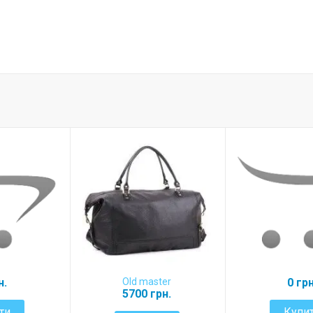
н.
Old master
0 грн
5700 грн.
ти
Купи