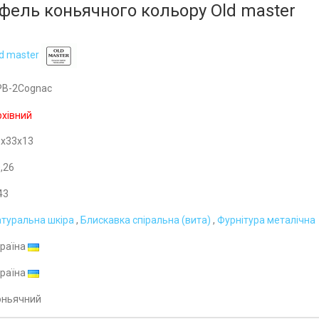
фель коньячного кольору Old master
d master
PB-2Cognac
хівний
6x33x13
,26
43
туральна шкіра
,
Блискавка спіральна (вита)
,
Фурнітура металічна
країна
країна
оньячний