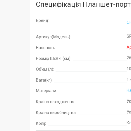
Специфікація Планшет-порт
Бренд:
Ol
S
Артикул(Модель):
Ар
Наявність:
2
Розмір ШхВхГ(см):
10
Об'єм (л):
1.
Вага(кг):
На
Матеріали:
У
Країна походження
У
Країна виробництва
К
Колір