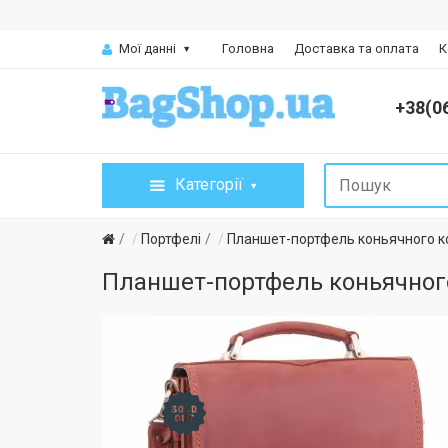
Мої данні
Головна
Доставка та оплата
К
+38(0
Категорії
Портфелі
Планшет-портфель коньячного ко
Планшет-портфель коньячного