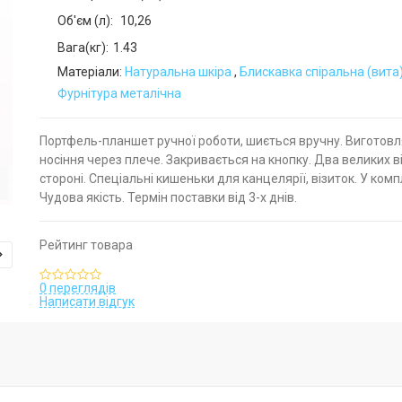
Об'єм (л):
10,26
Вага(кг):
1.43
Матеріали:
Натуральна шкіра
,
Блискавка спіральна (вита
Фурнітура металічна
Портфель-планшет ручної роботи, шиється вручну. Виготовля
носіння через плече. Закривається на кнопку. Два великих 
стороні. Спеціальні кишеньки для канцелярії, візиток. У комп
Чудова якість. Термін поставки від 3-х днів.
Рейтинг товара
0 переглядів
Написати відгук