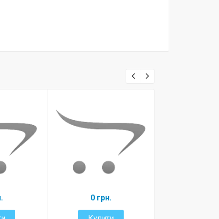
.
0 грн.
Old mas
350 гр
ти
Купити