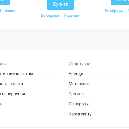
Купити
Порівняти
До обраних
До обраних
Порівняти
ція
Додатково
тивним клієнтам
Бренди
а та оплата
Матеріали
а повернення
Про нас
ти
Співпраця
Карта сайту