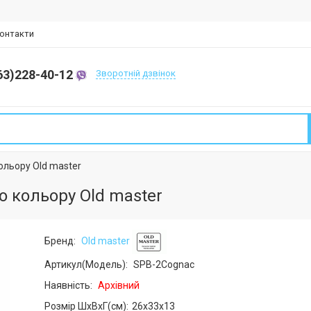
онтакти
63)228-40-12
Зворотній дзвінок
льору Old master
 кольору Old master
Бренд:
Old master
Артикул(Модель):
SPB-2Cognac
Наявність:
Архівний
Розмір ШхВхГ(см):
26x33x13