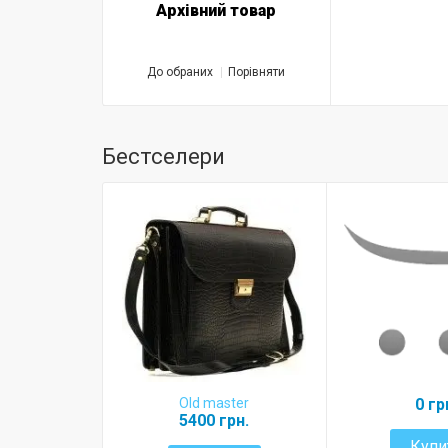
Архівний товар
До обраних
Порівняти
Бестселери
Old master
0 гр
5400 грн.
Купи