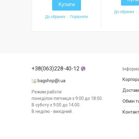
Купити
До обраних
До обраних
Порівняти
+38(063)228-40-12
Інформа
Корпора
bagshop@i.ua
Доставк
Режим работи:
понеділок-пятниця з 9:00 до 18:00.
Обмін т
В суботу з 9:00 до 14:00.
В неділю - вихідний.
Контак