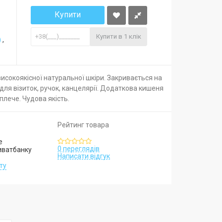
Купити
Купити в 1 клік
)
,
исокоякісної натуральної шкіри. Закривається на
для візиток, ручок, канцелярії. Додаткова кишеня
плече. Чудова якість.
Рейтинг товара
е
0 переглядів
иватбанку
Написати відгук
ту