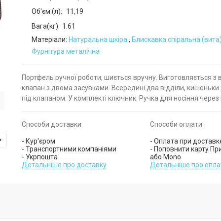
Об'єм (л):
11,19
Вага(кг):
1.61
Матеріали:
Натуральна шкіра
,
Блискавка спіральна (вита
Фурнітура металічна
Портфель ручної роботи, шиється вручну. Виготовляється з в
клапан з двома засувками. Всередині два відділи, кишеньки 
під клапаном. У комплекті ключник. Ручка для носіння через 
Способи доставки
Способи оплати
- Кур'єром
- Оплата при доставк
- Транспортними компаніями
- Поповнити карту Пр
- Укрпошта
або Mono
Детальніше про доставку
Детальніше про опла