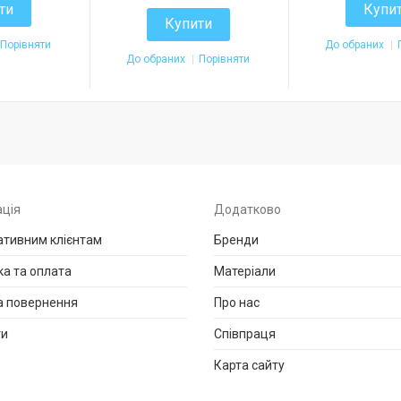
ти
Купи
Купити
Порівняти
До обраних
До обраних
Порівняти
ція
Додатково
тивним клієнтам
Бренди
а та оплата
Матеріали
а повернення
Про нас
ти
Співпраця
Карта сайту