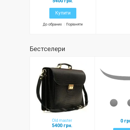
5400 грн.
Купити
До обраних
Порівняти
Бестселери
Old master
0 гр
5400 грн.