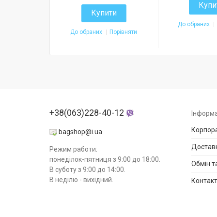
Купи
Купити
До обраних
До обраних
Порівняти
+38(063)228-40-12
Інформа
Корпора
bagshop@i.ua
Доставк
Режим работи:
понеділок-пятниця з 9:00 до 18:00.
Обмін т
В суботу з 9:00 до 14:00.
В неділю - вихідний.
Контак