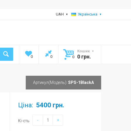
UAH
Українська
Кошик
0 грн.
0
0
0
Артикул(Модель):
SPS-1BlackA
Ціна:
5400 грн.
-
+
Кі-сть