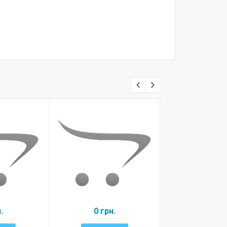
.
0 грн.
Old mas
350 гр