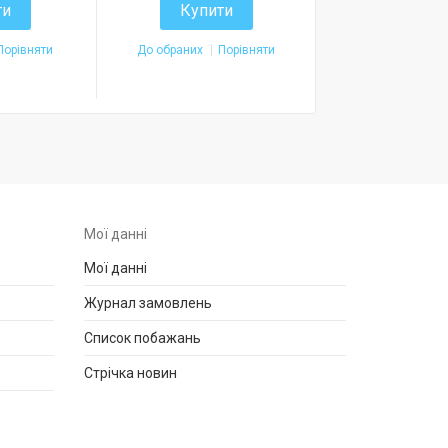
ти
Купити
Купит
Порівняти
До обраних
Порівняти
До обраних
П
Мої данні
Мої данні
Журнал замовлень
Список побажань
Стрічка новин