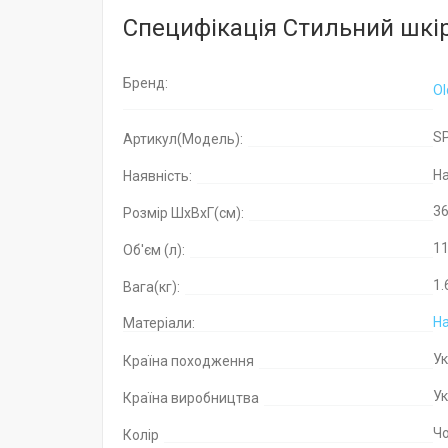
Специфікація Стильний шкір
Бренд:
Ol
S
Артикул(Модель):
На
Наявність:
3
Розмір ШхВхГ(см):
11
Об'єм (л):
1.
Вага(кг):
На
Матеріали:
У
Країна походження
У
Країна виробництва
Ч
Колір