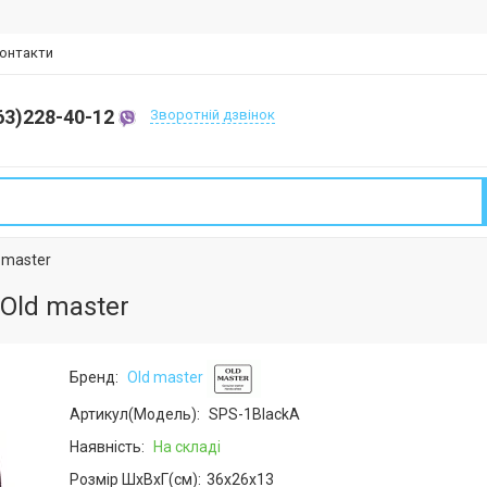
онтакти
63)228-40-12
Зворотній дзвінок
 master
Old master
Бренд:
Old master
Артикул(Модель):
SPS-1BlackA
Наявність:
На складі
Розмір ШхВхГ(см):
36x26x13