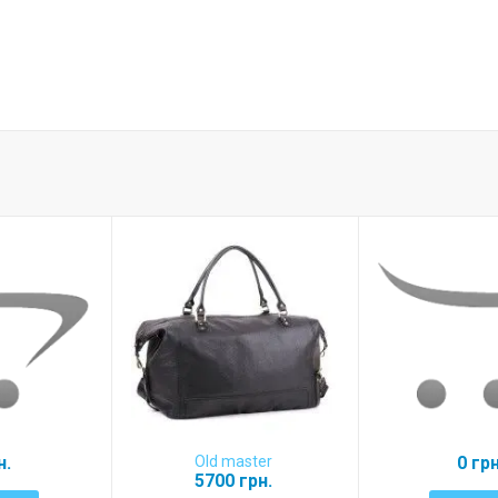
н.
Old master
0 грн
5700 грн.