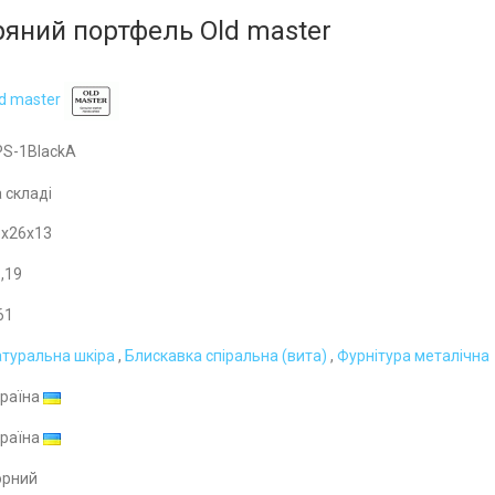
яний портфель Old master
d master
PS-1BlackA
 складі
6x26x13
,19
61
туральна шкіра
,
Блискавка спіральна (вита)
,
Фурнітура металічна
країна
країна
орний