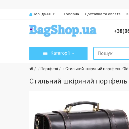
Мої данні
Головна
Доставка та оплата
К
+38(0
Категорії
Портфелі
Стильний шкіряний портфель Old
Стильний шкіряний портфель 