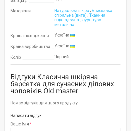
Вага(кг):
Натуральна шкіра
,
Блискавка
Матеріали:
спіральна (вита)
,
Тканина
підкладочна
,
Фурнітура
металічна
Україна
Країна походження
Україна
Країна виробництва
Чорний
Колір
Відгуки Класична шкіряна
барсетка для сучасних ділових
чоловіків Old master
Немає відгуків для цього продукту.
Написати відгук
Ваше Ім’я