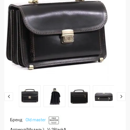
Бренд:
Old master
Артикул(Модель):
V-2BlackA