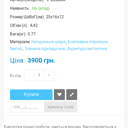
Наявність:
На складі
Розмір ШхВхГ(см):
25x16x12
Об'єм (л):
4,42
Вага(кг):
0.77
Матеріали:
Натуральна шкіра
,
Блискавка спіральна
(вита)
,
Тканина підкладочна
,
Фурнітура металічна
Ціна:
3900 грн.
-
+
Кі-сть
Купити
Купити в 1 клік
Барсетка ручної роботи, шиється вручну. Виготовляється з