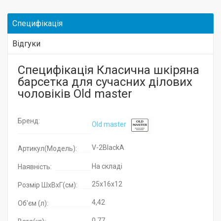
Специфікація
Відгуки
Специфікація Класична шкіряна
барсетка для сучасних ділових
чоловіків Old master
Бренд:
Old master
V-2BlackA
Артикул(Модель):
На складі
Наявність:
25x16x12
Розмір ШхВхГ(см):
4,42
Об'єм (л):
0.77