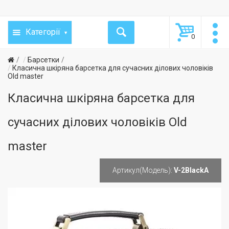
Категорії
0
Барсетки
Класична шкіряна барсетка для сучасних ділових чоловіків
Old master
Класична шкіряна барсетка для
сучасних ділових чоловіків Old
master
Артикул(Модель):
V-2BlackA