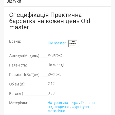
Відгуки
Специфікація Практична
барсетка на кожен день Old
master
Бренд:
Old master
V-3Kroko
Артикул(Модель):
На складі
Наявність:
24x16x6
Розмір ШхВхГ(см):
2,12
Об'єм (л):
0.80
Вага(кг):
Натуральна шкіра
,
Тканина
Матеріали:
підкладочна
,
Фурнітура
металічна