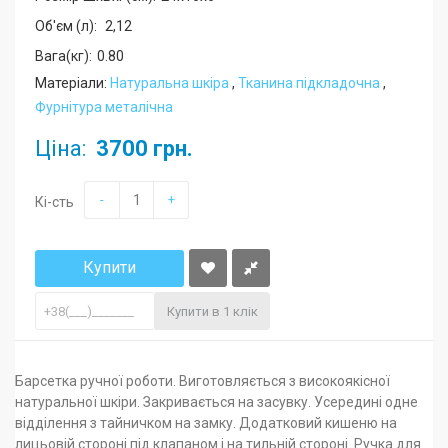
Об'єм (л):
2,12
Вага(кг):
0.80
Матеріали:
Натуральна шкіра
,
Тканина підкладочна
,
Фурнітура металічна
Ціна:
3700 грн.
-
+
Кі-сть
Купити
Купити в 1 клік
Барсетка ручної роботи. Виготовляється з високоякісної
натуральної шкіри. Закривається на засувку. Усередині одне
відділення з тайничком на замку. Додатковий кишеню на
лицьовій стороні під клапаном і на тильній стороні. Ручка для