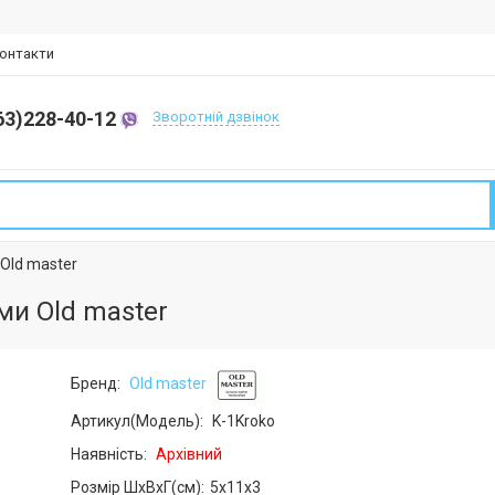
онтакти
63)228-40-12
Зворотній дзвінок
Old master
ми Old master
Бренд:
Old master
Артикул(Модель):
K-1Kroko
Наявність:
Архівний
Розмір ШхВхГ(см):
5x11x3