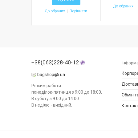
До обраних
До обраних
Порівняти
+38(063)228-40-12
Інформа
Корпора
bagshop@i.ua
Доставк
Режим работи:
понеділок-пятниця з 9:00 до 18:00.
Обмін т
В суботу з 9:00 до 14:00.
В неділю - вихідний.
Контак