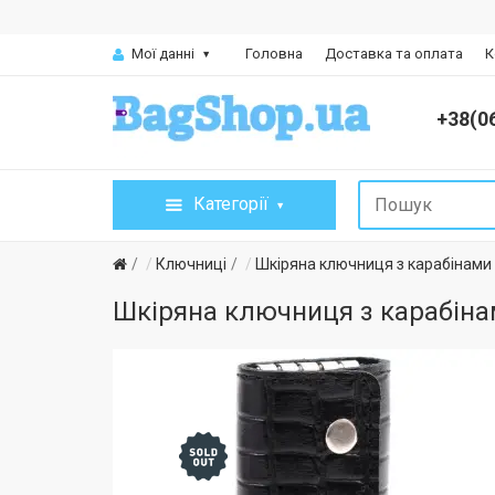
Мої данні
Головна
Доставка та оплата
К
+38(0
Категорії
Ключниці
Шкіряна ключниця з карабінами 
Шкіряна ключниця з карабіна