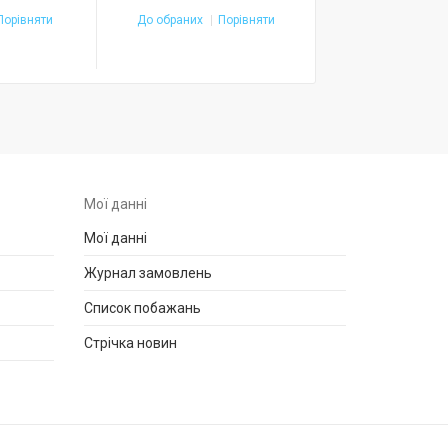
Порівняти
До обраних
Порівняти
До обраних
П
Мої данні
Мої данні
Журнал замовлень
Список побажань
Стрічка новин