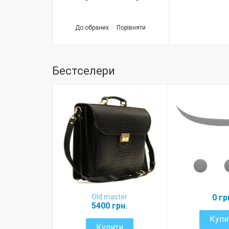
До обраних
Порівняти
Бестселери
Old master
0 гр
5400 грн.
Купи
Купити