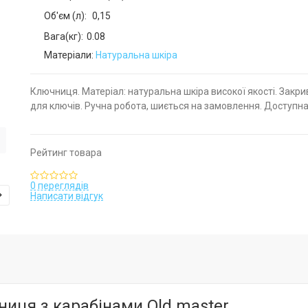
Об'єм (л):
0,15
Вага(кг):
0.08
Матеріали:
Натуральна шкіра
Ключниця. Матеріал: натуральна шкіра високої якості. Закри
для ключів. Ручна робота, шиється на замовлення. Доступна
Рейтинг товара
0 переглядів
Написати відгук
иця з карабінами Old master