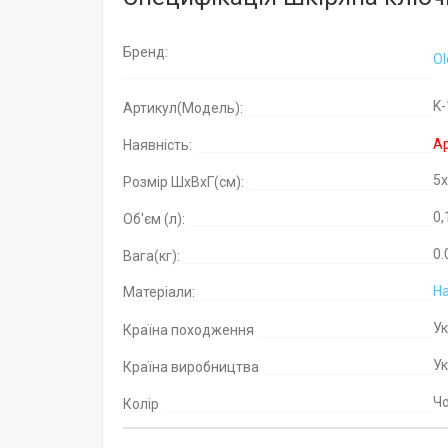
Бренд:
Ol
K-
Артикул(Модель):
Ар
Наявність:
5
Розмір ШхВхГ(см):
0,
Об'єм (л):
0.
Вага(кг):
На
Матеріали:
У
Країна походження
У
Країна виробництва
Ч
Колір