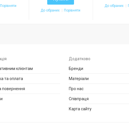
Порівняти
До обраних
До обраних
Порівняти
ція
Додатково
тивним клієнтам
Бренди
а та оплата
Матеріали
а повернення
Про нас
ти
Співпраця
Карта сайту