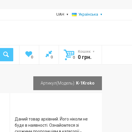
UAH
Українська
Кошик
0 грн.
0
0
0
Артикул(Модель):
K-1Kroko
Даний товар архівний. Його ніколи не
буде в наявності. Ознайомтеся зі
схожими пропозиціям в категорії -