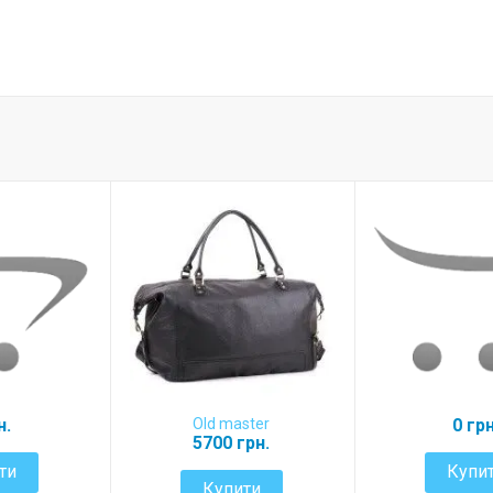
н.
Old master
0 грн
5700 грн.
ти
Купи
Купити