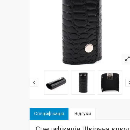
Специфікація
Відгуки
Специфікація Шкіряна ключн