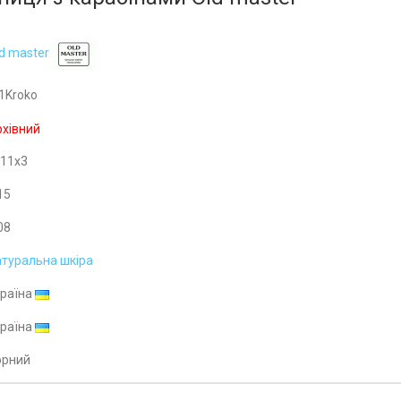
d master
1Kroko
хівний
x11x3
15
08
туральна шкіра
країна
країна
орний