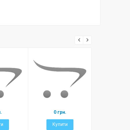
.
0 грн.
Old mas
350 гр
ти
Купити
Купит